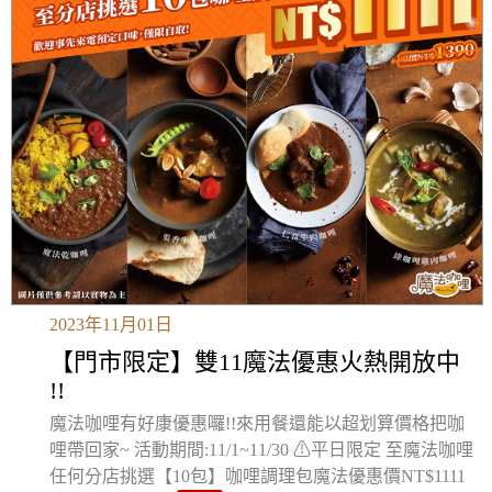
2023年11月01日
【門市限定】雙11魔法優惠火熱開放中
!!
魔法咖哩有好康優惠囉!!來用餐還能以超划算價格把咖
哩帶回家~ 活動期間:11/1~11/30 ⚠平日限定 至魔法咖哩
任何分店挑選【10包】咖哩調理包魔法優惠價NT$1111