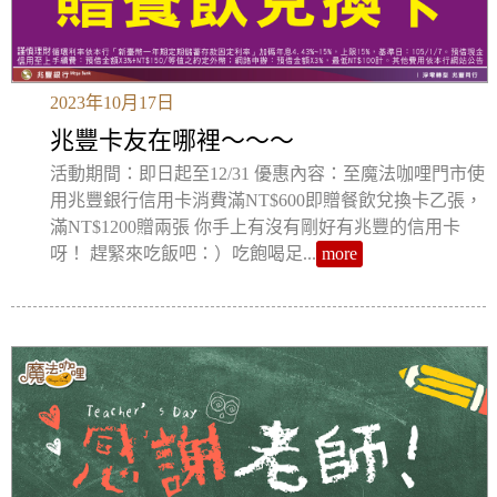
2023年10月17日
兆豐卡友在哪裡～～～
活動期間：即日起至12/31 優惠內容：至魔法咖哩門市使
用兆豐銀行信用卡消費滿NT$600即贈餐飲兌換卡乙張，
滿NT$1200贈兩張 你手上有沒有剛好有兆豐的信用卡
呀！ 趕緊來吃飯吧：）吃飽喝足...
more