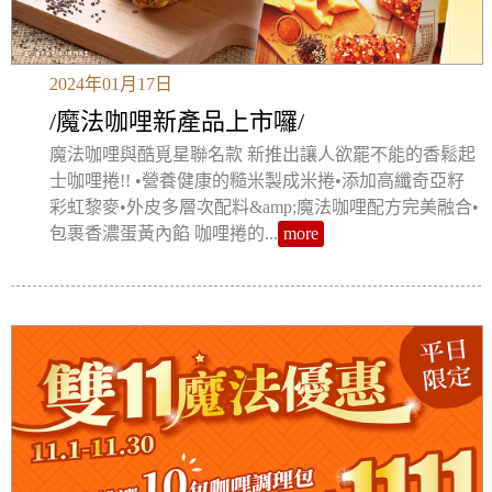
2024年01月17日
/魔法咖哩新產品上市囉/
魔法咖哩與酷覓星聯名款 新推出讓人欲罷不能的香鬆起
士咖哩捲!! •營養健康的糙米製成米捲•添加高纖奇亞籽
彩虹黎麥•外皮多層次配料&amp;魔法咖哩配方完美融合•
包裹香濃蛋黃內餡 咖哩捲的...
more